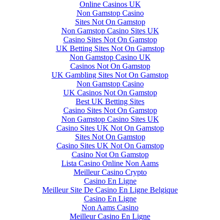
Online Casinos UK
Non Gamstop Casino
Sites Not On Gamstop
Non Gamstop Casino Sites UK
Casino Sites Not On Gamstop
UK Betting Sites Not On Gamstop
Non Gamstop Casino UK
Casinos Not On Gamstop
UK Gambling Sites Not On Gamstop
Non Gamstop Casino
UK Casinos Not On Gamstop
Best UK Betting Sites
Casino Sites Not On Gamstop
Non Gamstop Casino Sites UK
Casino Sites UK Not On Gamstop
Sites Not On Gamstop
Casino Sites UK Not On Gamstop
Casino Not On Gamstop
Lista Casino Online Non Aams
Meilleur Casino Crypto
Casino En Ligne
Meilleur Site De Casino En Ligne Belgique
Casino En Ligne
Non Aams Casino
Meilleur Casino En Ligne