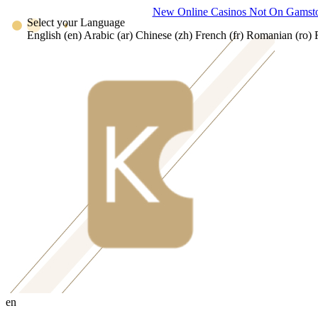
New Online Casinos Not On Gamst
Select your Language
English (en)
Arabic (ar)
Chinese (zh)
French (fr)
Romanian (ro)
en